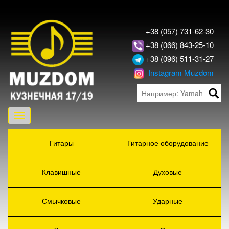
+38 (057) 731-62-30
+38 (066) 843-25-10
+38 (096) 511-31-27
Instagram Muzdom
Toggle
navigation
Гитары
Гитарное оборудование
Клавишные
Духовые
Смычковые
Ударные