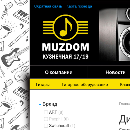
Обратная связь
Карта проезда
О компании
Новости
Гитары
Гитарное оборудование
Клав
Бренд
Главн
ART
(8)
Ди
Paxphil
(0)
Switchcraft
(1)
Сорти