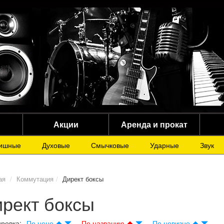
Акции
Аренда и прокат
ишные
Духовые
Смычковые
Ударные
Звук
ая
Коммутация
Директ боксы
рект боксы
ровка:
По цене
По названию
По новизне