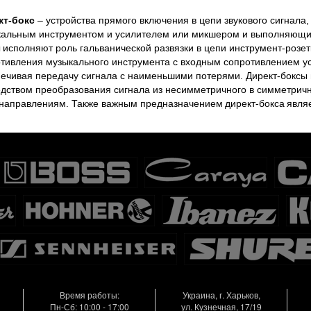
кт-бокс
– устройства прямого включения в цепи звукового сигнал
альным инструментом и усилителем или микшером и выполняющие
ы
исполняют роль гальванической развязки в цепи инструмент-розе
тивления музыкального инструмента с входным сопротивлением уст
ечивая передачу сигнала с наименьшими потерями. Директ-боксы
дством преобразования сигнала из несимметричного в симметричн
направлениям. Также важным предназначением
директ-бокса
явля
Время работы:
Украина, г. Харьков,
Пн-Сб: 10:00 - 17:00
ул. Кузнечная, 17/19