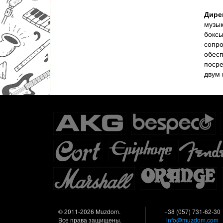
Дире
музык
бокс
сопро
обесп
посре
двум 
© 2011-2026 Muzdom.
+38 (057) 731-62-30
Все права защищены.
info@muzdom.com