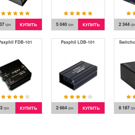
537
5 040
2 344
КУПИТЬ
КУПИТЬ
грн
грн
гр
Paxphil FDB-101
Paxphil LDB-101
Switchc
93
2 664
8 187
КУПИТЬ
КУПИТЬ
грн
грн
гр