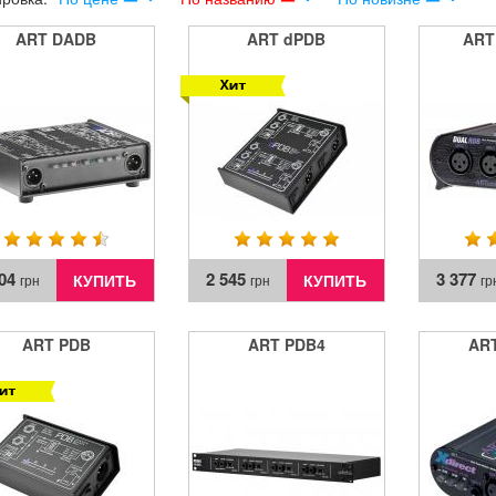
ART DADB
ART dPDB
ART
704
2 545
3 377
КУПИТЬ
КУПИТЬ
грн
грн
гр
ART PDB
ART PDB4
ART