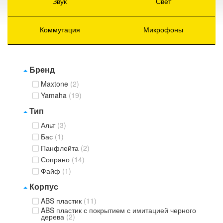
Звук
Свет
Коммутация
Микрофоны
Бренд
Maxtone
(2)
Yamaha
(19)
Тип
Альт
(3)
Бас
(1)
Панфлейта
(2)
Сопрано
(14)
Файф
(1)
Корпус
ABS пластик
(11)
ABS пластик с покрытием с имитацией черного
дерева
(2)