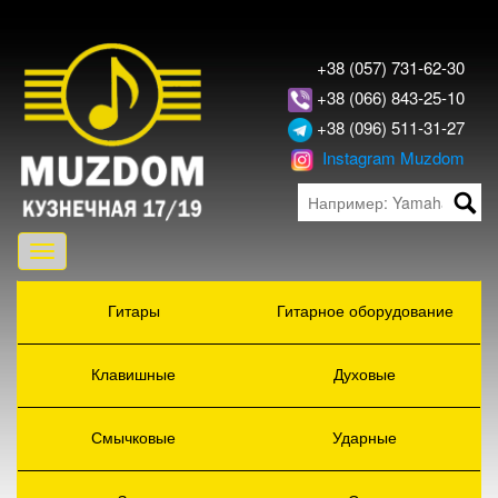
+38 (057) 731-62-30
+38 (066) 843-25-10
+38 (096) 511-31-27
Instagram Muzdom
Toggle
navigation
Гитары
Гитарное оборудование
Клавишные
Духовые
Смычковые
Ударные