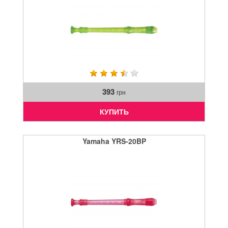
393
грн
КУПИТЬ
Yamaha YRS-20BP