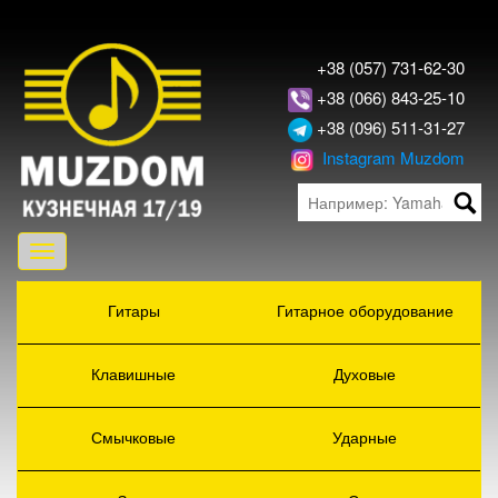
+38 (057) 731-62-30
+38 (066) 843-25-10
+38 (096) 511-31-27
Instagram Muzdom
Toggle
navigation
Гитары
Гитарное оборудование
Клавишные
Духовые
Смычковые
Ударные