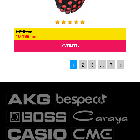
9 712 грн
10 198
грн
КУПИТЬ
1
2
3
…
7
>