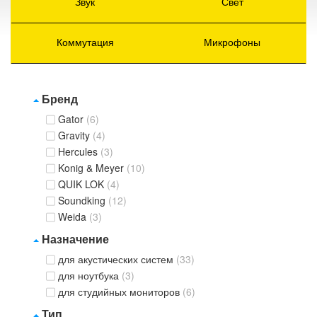
Звук
Свет
Коммутация
Микрофоны
Бренд
Gator
(6)
Gravity
(4)
Hercules
(3)
Konig & Meyer
(10)
QUIK LOK
(4)
Soundking
(12)
Weida
(3)
Назначение
для акустических систем
(33)
для ноутбука
(3)
для студийных мониторов
(6)
Тип