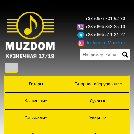
+38 (057) 731-62-30
+38 (066) 843-25-10
+38 (096) 511-31-27
Instagram Muzdom
Toggle
navigation
Гитары
Гитарное оборудование
Клавишные
Духовые
Смычковые
Ударные