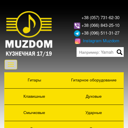
+38 (057) 731-62-30
+38 (066) 843-25-10
+38 (096) 511-31-27
Instagram Muzdom
Toggle
navigation
Гитары
Гитарное оборудование
Клавишные
Духовые
Смычковые
Ударные