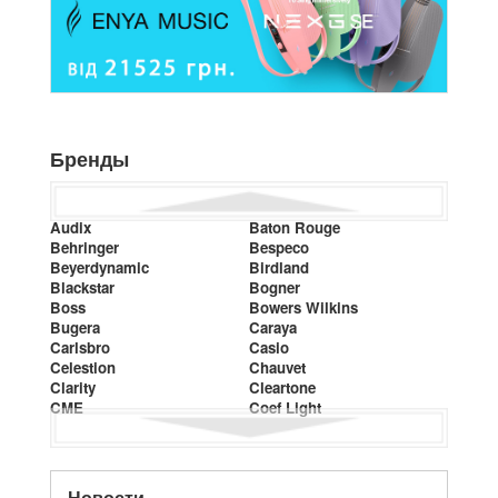
Бренды
Audix
Baton Rouge
Behringer
Bespeco
Beyerdynamic
Birdland
Blackstar
Bogner
Boss
Bowers Wilkins
Bugera
Caraya
Carlsbro
Casio
Celestion
Chauvet
Clarity
Cleartone
CME
Coef Light
Новости