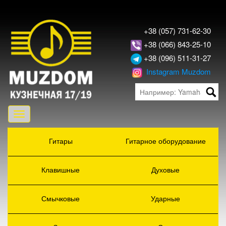
+38 (057) 731-62-30
+38 (066) 843-25-10
+38 (096) 511-31-27
Instagram Muzdom
Toggle
navigation
Гитары
Гитарное оборудование
Клавишные
Духовые
Смычковые
Ударные