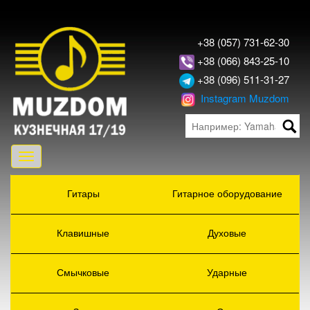
+38 (057) 731-62-30
+38 (066) 843-25-10
+38 (096) 511-31-27
Instagram Muzdom
Toggle
navigation
Гитары
Гитарное оборудование
Клавишные
Духовые
Смычковые
Ударные