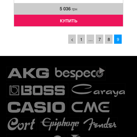
5 036
грн
КУПИТЬ
<
1
…
7
8
9