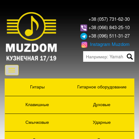
+38 (057) 731-62-30
+38 (066) 843-25-10
+38 (096) 511-31-27
Instagram Muzdom
Toggle
navigation
Гитары
Гитарное оборудование
Клавишные
Духовые
Смычковые
Ударные