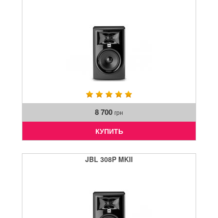
8 700
грн
КУПИТЬ
JBL 308P MKII