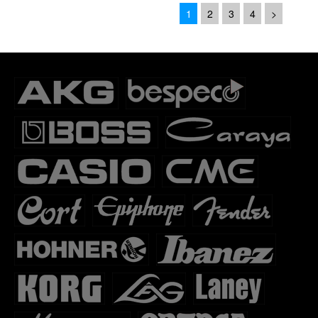
1
2
3
4
>