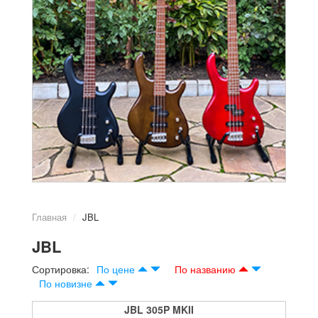
Главная
JBL
JBL
Сортировка:
По цене
По названию
По новизне
JBL 305P MKII