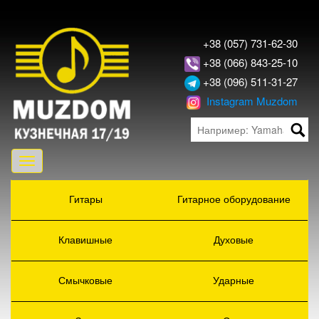
+38 (057) 731-62-30
+38 (066) 843-25-10
+38 (096) 511-31-27
Instagram Muzdom
Toggle
navigation
Гитары
Гитарное оборудование
Клавишные
Духовые
Смычковые
Ударные