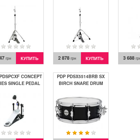
047
2 878
3 688
КУПИТЬ
КУПИТЬ
грн
грн
гр
 PDSPCXF CONCEPT
PDP PDSX5514BRB SX
IES SINGLE PEDAL
BIRCH SNARE DRUM