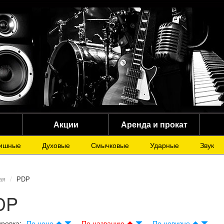
Акции
Аренда и прокат
ишные
Духовые
Смычковые
Ударные
Звук
ая
PDP
DP
ровка:
По цене
По названию
По новизне