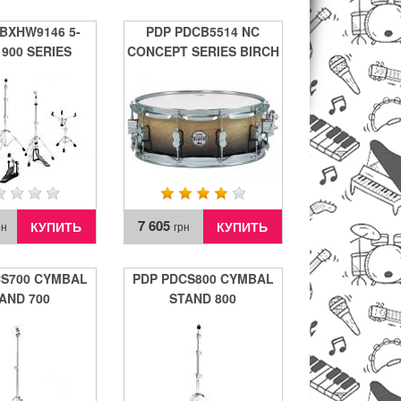
BXHW9146 5-
PDP PDCB5514 NC
 900 SERIES
CONCEPT SERIES BIRCH
WARE PACK
(Natural to Charcoal
Fade)
7 605
КУПИТЬ
КУПИТЬ
рн
грн
CS700 CYMBAL
PDP PDCS800 CYMBAL
AND 700
STAND 800