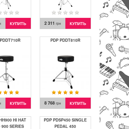
2 311
КУПИТЬ
КУПИТЬ
н
грн
 PDDT710R
PDP PDDT810R
8 768
КУПИТЬ
КУПИТЬ
н
грн
HH900 HI HAT
PDP PDSP450 SINGLE
 900 SERIES
PEDAL 450