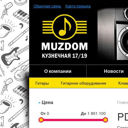
Обратная связь
Карта проезда
О компании
Новости
Гитары
Гитарное оборудование
Клав
Цена
Главн
P
От
0
До
1 861 100
Сорти