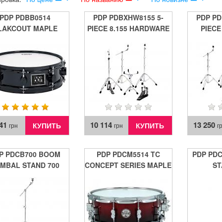
PDP PDBB0514
PDP PDBXHW8155 5-
PDP PD
LAKCOUT MAPLE
PIECE 8.155 HARDWARE
PIECE
SNARE DRUM
PACK
HARD
241
10 114
13 250
КУПИТЬ
КУПИТЬ
грн
грн
г
P PDCB700 BOOM
PDP PDCM5514 TC
PDP PD
MBAL STAND 700
CONCEPT SERIES MAPLE
ST