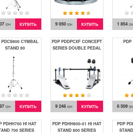
007
9 050
1 854
КУПИТЬ
КУПИТЬ
грн
грн
гр
 PDCS900 CYMBAL
PDP PDDPCXF CONCEPT
PDP
STAND 90
SERIES DOUBLE PEDAL
587
9 246
6 509
КУПИТЬ
КУПИТЬ
грн
грн
гр
P PDHH700 HI HAT
PDP PDHH800-01 HI HAT
PDP PD
TAND 700 SERIES
STAND 800 SERIES
STAND