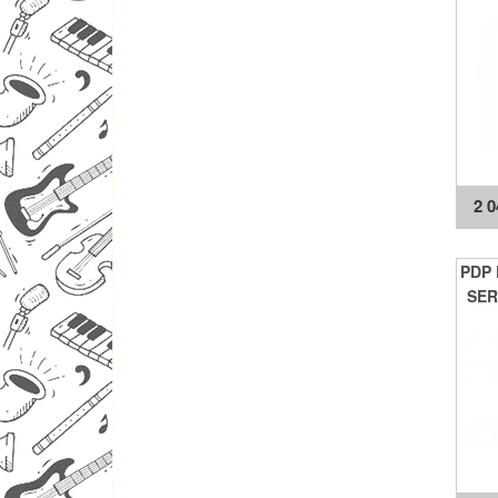
2 
PDP
SER