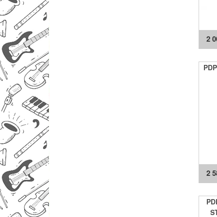
2 
PDP
2 
PD
S