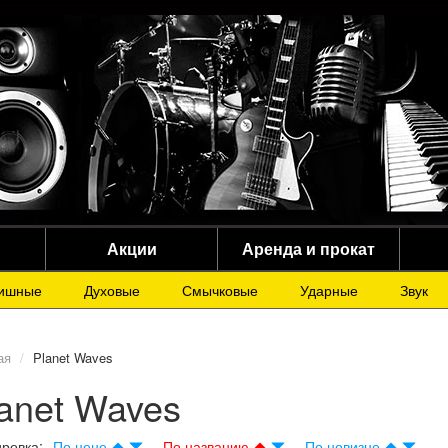
Акции
Аренда и прокат
ишные
Духовые
Смычковые
Ударные
Звук
ая
Planet Waves
anet Waves
ровка:
По цене
По названию
По новизне