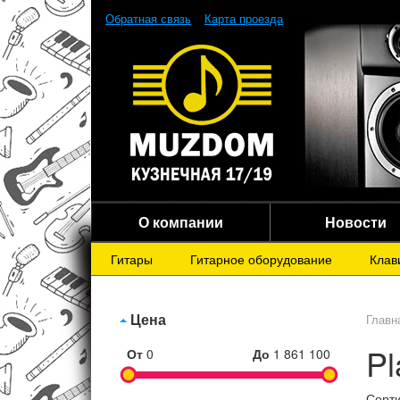
Обратная связь
Карта проезда
О компании
Новости
Гитары
Гитарное оборудование
Клав
Цена
Главн
Pl
От
0
До
1 861 100
Сорти