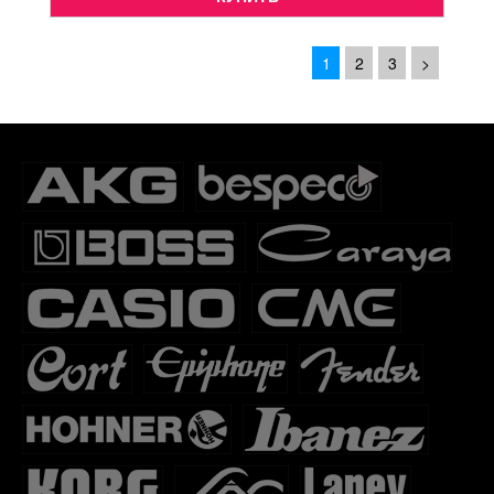
1
2
3
>