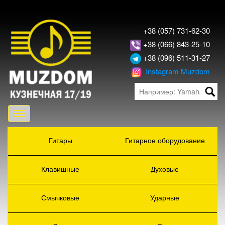
+38 (057) 731-62-30
+38 (066) 843-25-10
+38 (096) 511-31-27
Instagram Muzdom
Toggle
navigation
Гитары
Гитарное оборудование
Клавишные
Духовые
Смычковые
Ударные