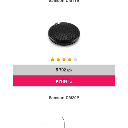
Samson CM11B
5 702
грн
КУПИТЬ
Samson CM20P