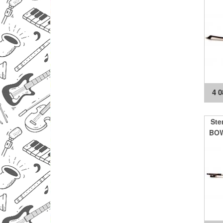
ST
4 
Ste
BOW