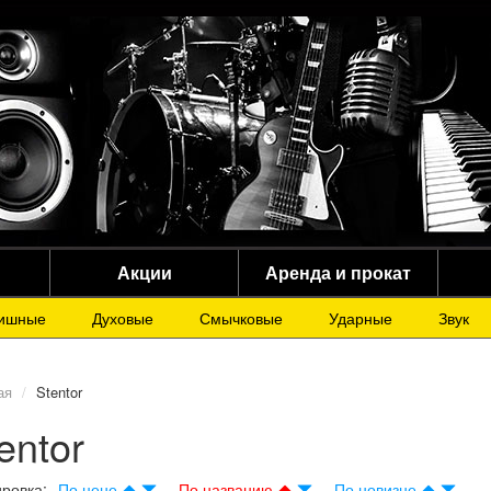
Акции
Аренда и прокат
ишные
Духовые
Смычковые
Ударные
Звук
ая
Stentor
entor
ровка:
По цене
По названию
По новизне