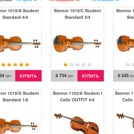
ntor 1018/A Student
Stentor 1018/C Student
Stentor 
Standard 4/4
Standard 3/4
Sta
734
6 734
6 345
КУПИТЬ
КУПИТЬ
грн
грн
гр
tor 1018/G Student
Stentor 1102/A Student I
Stentor 1
Standard 1/8
Cello OUTFIT 4/4
Cello