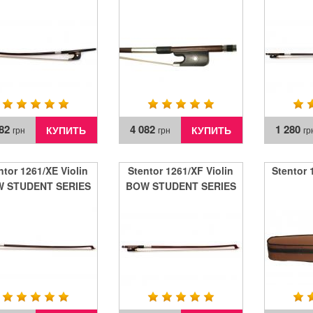
UDENT SERIES 3/4
STUDENT SERIES 3/4
082
4 082
1 280
КУПИТЬ
КУПИТЬ
грн
грн
гр
ntor 1261/XE Violin
Stentor 1261/XF Violin
Stentor 
 STUDENT SERIES
BOW STUDENT SERIES
1/2
1/4