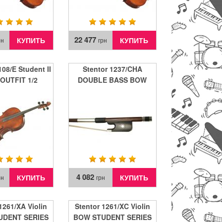
22 477
КУПИТЬ
КУПИТЬ
рн
грн
108/E Student II
Stentor 1237/CHA
 OUTFIT 1/2
DOUBLE BASS BOW
STUDENT SERIES 4/4
4 082
КУПИТЬ
КУПИТЬ
рн
грн
1261/XA Violin
Stentor 1261/XC Violin
UDENT SERIES
BOW STUDENT SERIES