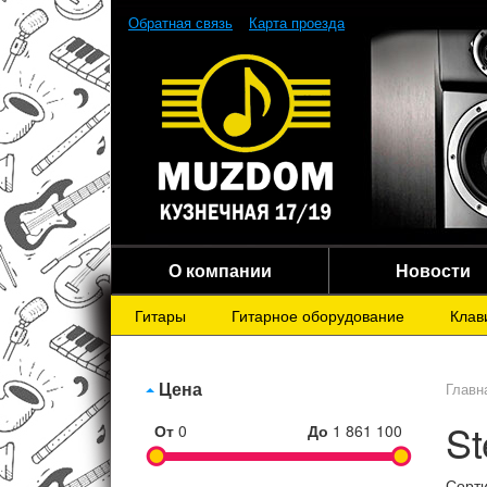
Обратная связь
Карта проезда
О компании
Новости
Гитары
Гитарное оборудование
Клав
Цена
Главн
St
От
0
До
1 861 100
Сорти