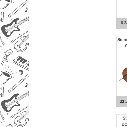
6 
Stent
33 
S
DO