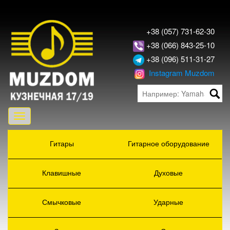
+38 (057) 731-62-30
+38 (066) 843-25-10
+38 (096) 511-31-27
Instagram Muzdom
Toggle
navigation
Гитары
Гитарное оборудование
Клавишные
Духовые
Смычковые
Ударные