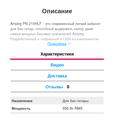
Описание
Ampeg PN-210HLF - это современный легкий кабинет
для бас-гитар, способный выдержать напор даже
самых мощных басовых усилителей Ampeg.
Разработанный и собранный в США из компонентов
Подробнее
высочайшего качества, включая специально
разработанные 10-дюймовые неодимовые
Характеристики
низкочастотные динамики Eminence, PN-210HLF
обеспечивает высококачественные, мощные басы в
модерновом дизайне. Если тебе нужен кабинет,
Видео
который стильно выглядит и гарантирует по
настоящему агрессивную подачу, то PN-210HLF -
Доставка
именно то, что ты ищешь!
Отзывы
0
Назначение
Для бас-гитары
Мощность
550 Вт RMS