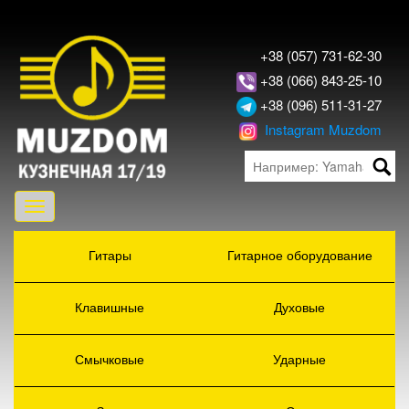
+38 (057) 731-62-30
+38 (066) 843-25-10
+38 (096) 511-31-27
Instagram Muzdom
Toggle
navigation
Гитары
Гитарное оборудование
Клавишные
Духовые
Смычковые
Ударные