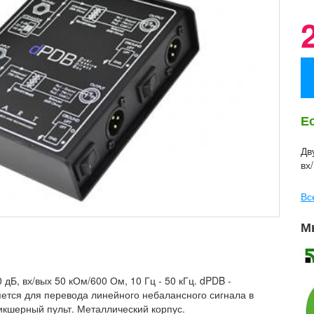
Е
Дв
вх
Вс
М
 дБ, вх/вых 50 кОм/600 Ом, 10 Гц - 50 кГц. dPDB -
ется для перевода линейного небалансного сигнала в
икшерный пульт. Металлический корпус.