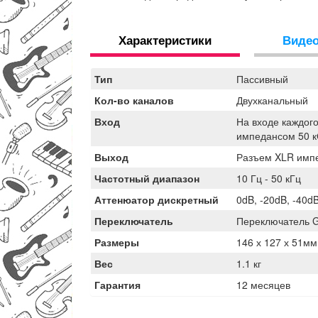
Характеристики
Виде
Тип
Пассивный
Кол-во каналов
Двухканальный
Вход
На входе каждого
импедансом 50 
Выход
Разъем XLR импе
Частотный диапазон
10 Гц - 50 кГц
Аттенюатор дискретный
0dB, -20dB, -40d
Переключатель
Переключатель Gr
Размеры
146 х 127 х 51мм
Вес
1.1 кг
Гарантия
12 месяцев