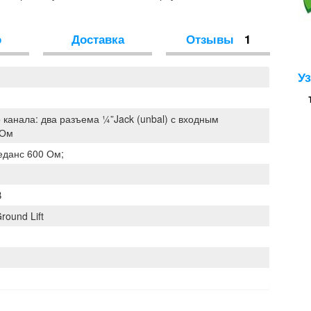
о
Доставка
Отзывы
1
У
 канала: два разъема ¼”Jack (unbal) с входным
кОм
данс 600 Ом;
B
ound Lift