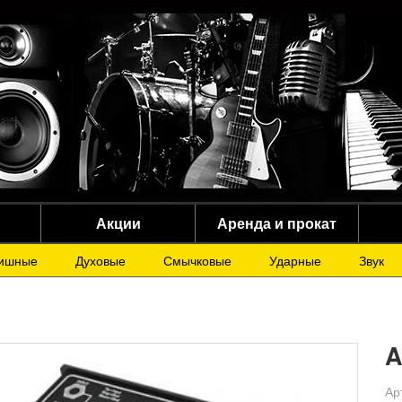
Акции
Аренда и прокат
ишные
Духовые
Смычковые
Ударные
Звук
A
Ар