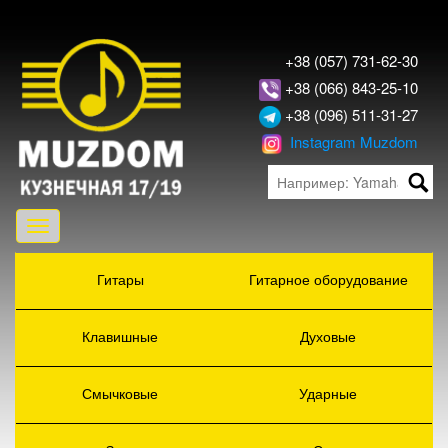
+38 (057) 731-62-30
+38 (066) 843-25-10
+38 (096) 511-31-27
Instagram Muzdom
Toggle
navigation
Гитары
Гитарное оборудование
Клавишные
Духовые
Смычковые
Ударные