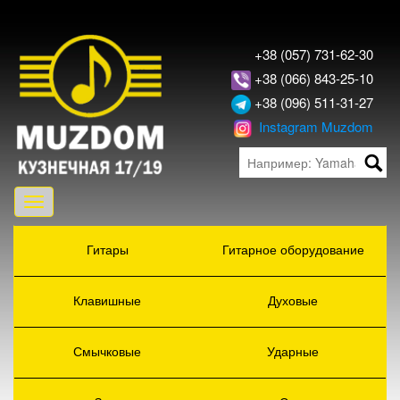
+38 (057) 731-62-30
+38 (066) 843-25-10
+38 (096) 511-31-27
Instagram Muzdom
Toggle
navigation
Гитары
Гитарное оборудование
Клавишные
Духовые
Смычковые
Ударные