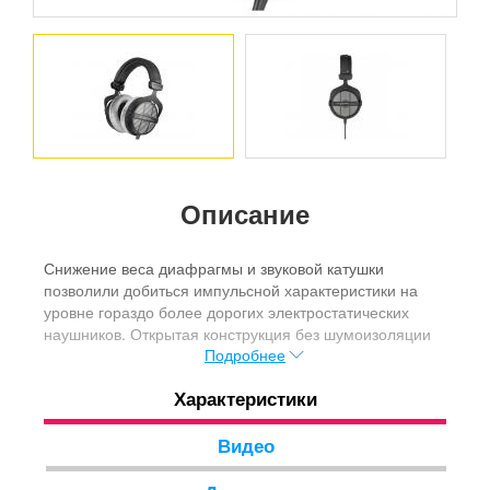
Описание
Снижение веса диафрагмы и звуковой катушки
позволили добиться импульсной характеристики на
уровне гораздо более дорогих электростатических
наушников. Открытая конструкция без шумоизоляции
Подробнее
обеспечивает великолепное объемное звучание и
широчайшую звуковую сцену, с которой не смогут
Характеристики
поспорить ни одни закрытые наушники. DT 990 PRO
справляются с любым музыкальным материалом вне
зависимости от жанра, обладают отличной атакой,
Видео
естественным и сбалансированным звучанием в
комбинации с тщательно настроенным частотным