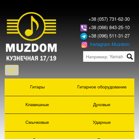
+38 (057) 731-62-30
+38 (066) 843-25-10
+38 (096) 511-31-27
Instagram Muzdom
Toggle
navigation
Гитары
Гитарное оборудование
Клавишные
Духовые
Смычковые
Ударные