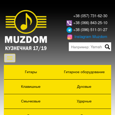
+38 (057) 731-62-30
+38 (066) 843-25-10
+38 (096) 511-31-27
Instagram Muzdom
Toggle
navigation
Гитары
Гитарное оборудование
Клавишные
Духовые
Смычковые
Ударные