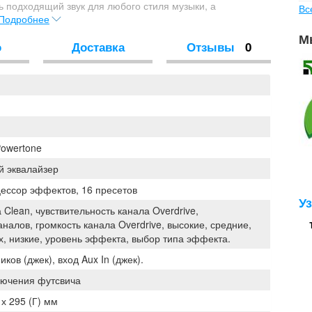
ь подходящий звук для любого стиля музыки, а
Вс
Подробнее
 украсит Ваше звучание на любой вкус. Серия Stinger
ю отдачу, поэтому в этот усилитель установлены целых
М
о
Доставка
Отзывы
0
тт выходной мощности. С таким зарядом Stingray 80DSP не
репетициях, ни на сцене. Упрочненная конструкция
ьзовании комбо в качестве концертного, а вход для
ют усилитель незаменимым для домашних занятий.
Powertone
 эквалайзер
ессор эффектов, 16 пресетов
У
 Clean, чувствительность канала Overdrive,
налов, громкость канала Overdrive, высокие, средние,
х, низкие, уровень эффекта, выбор типа эффекта.
ков (джек), вход Aux In (джек).
лючения футсвича
 х 295 (Г) мм