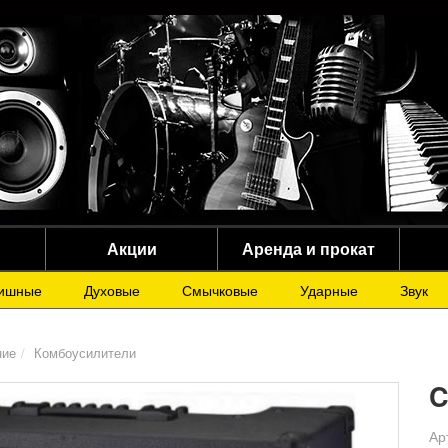
Акции
Аренда и прокат
ишные
Духовые
Смычковые
Ударные
Звук
ние
Комбоусилители
C
Ар