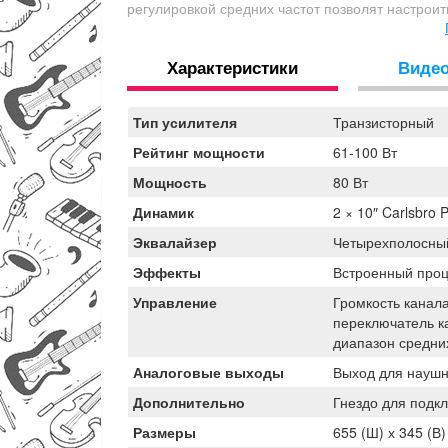
регулировкой средних частот позволят настроит
встроенный процессор эффектов с 16 пресетами
разработана с прицелом на повышенную звукову
Характеристики
Виде
два 10" динамика Carlsbro Powertone при 80 Ва
потеряется рядом с ударной установкой, ни на 
обеспечивает дополнительную защиту при испол
Тип усилителя
Транзисторный
внешнего источника и выход на наушники дела
Рейтинг мощности
61-100 Вт
Мощность
80 Вт
Динамик
2 × 10″ Carlsbro 
Эквалайзер
Четырехполосный
Эффекты
Встроенный проц
Управление
Громкость канала
переключатель ка
диапазон средни
Аналоговые выходы
Выход для наушни
Дополнительно
Гнездо для подк
Размеры
655 (Ш) х 345 (В)