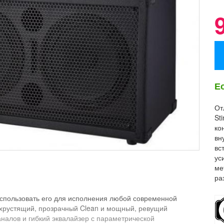
Е
От
St
ко
вн
вс
ус
ме
ра
использовать его для исполнения любой современной
 хрустящий, прозрачный Clean и мощный, ревущий
аналов и гибкий эквалайзер с параметрической