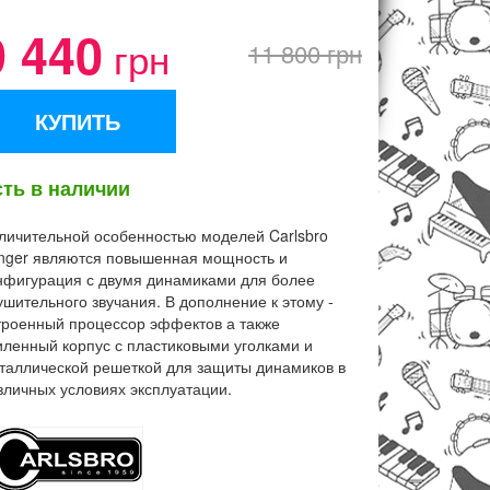
9 440
грн
11 800 грн
КУПИТЬ
сть в наличии
личительной особенностью моделей Carlsbro
inger являются повышенная мощность и
нфигурация с двумя динамиками для более
ушительного звучания. В дополнение к этому -
троенный процессор эффектов а также
иленный корпус с пластиковыми уголками и
таллической решеткой для защиты динамиков в
зличных условиях эксплуатации.