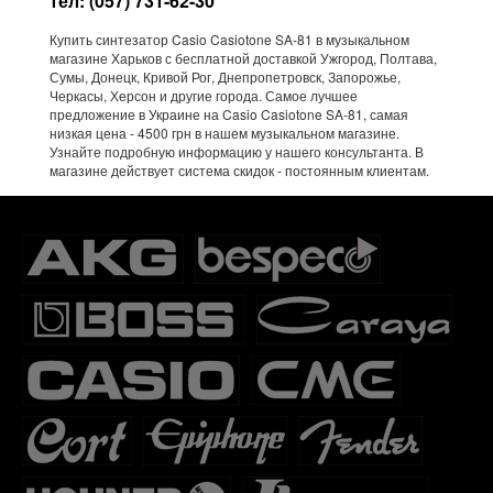
тел: (057) 731-62-30
Купить синтезатор Casio Casiotone SA-81 в музыкальном
магазине Харьков с бесплатной доставкой Ужгород, Полтава,
Сумы, Донецк, Кривой Рог, Днепропетровск, Запорожье,
Черкасы, Херсон и другие города. Самое лучшее
предложение в Украине на Casio Casiotone SA-81, самая
низкая цена - 4500 грн в нашем музыкальном магазине.
Узнайте подробную информацию у нашего консультанта. В
магазине действует система скидок - постоянным клиентам.