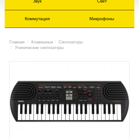
Звук
Свет
Коммутация
Микрофоны
Главная
Клавишные
Синтезаторы
Ученические синтезаторы