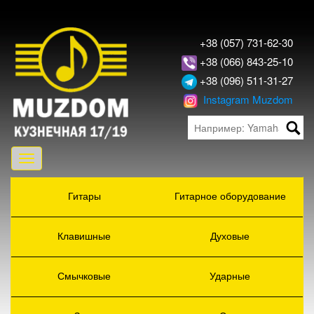
+38 (057) 731-62-30
+38 (066) 843-25-10
+38 (096) 511-31-27
Instagram Muzdom
Toggle
navigation
Гитары
Гитарное оборудование
Клавишные
Духовые
Смычковые
Ударные