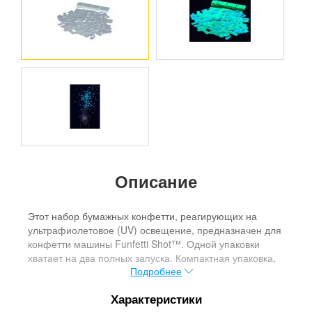
Описание
Этот набор бумажных конфетти, реагирующих на
ультрафиолетовое (UV) освещение, предназначен для
конфетти машины Funfetti Shot™. Одной упаковки
хватает на два полных запуска. Компактная упаковка,
Подробнее
удобная для транспортировки. Яркое сине-зеленое
свечение в UV лучах. Funfetti Shot™ Refill нетоксичны,
Характеристики
не подвержены воспламенению и готовы к