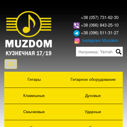
+38 (057) 731-62-30
+38 (066) 843-25-10
+38 (096) 511-31-27
Instagram Muzdom
Toggle
navigation
Гитары
Гитарное оборудование
Клавишные
Духовые
Смычковые
Ударные