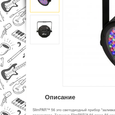
Описание
SlimPAR™ 56 это светодиодный прибор "заливк
прожектора. Толщина SlimPAR™ 56 всего 56 мм, 