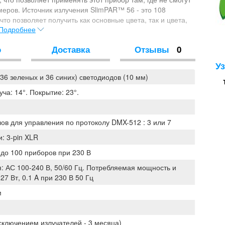
еров. Источник излучения SlimPAR™ 56 - это 108
что позволяет получить как основные цвета, так и цвета,
Подробнее
отоколу DMX-512 (3 или 7 каналов), а так же
, стробирование и пульсирующий свет позволяют
о
Доставка
Отзывы
0
ектах.
У
 36 зеленых и 36 синих) светодиодов (10 мм)
уча: 14°. Покрытие: 23°.
ов для управления по протоколу DMX-512 : 3 или 7
: 3-pin XLR
 до 100 приборов при 230 В
: АС 100-240 В, 50/60 Гц. Потребляемая мощность и
27 Вт, 0.1 A при 230 В 50 Гц
м
сключением излучателей - 3 месяца)