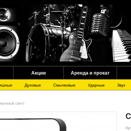
Акции
Аренда и прокат
ишные
Духовые
Смычковые
Ударные
Звук
ивочный свет)
C
Ар