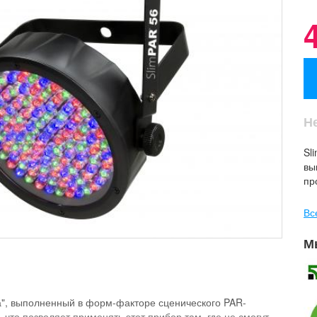
Н
Sl
вы
пр
Вс
М
а", выполненный в форм-факторе сценического PAR-
что позволяет применять этот прибор там, где не смогут