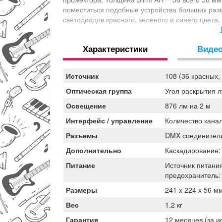
поместиться подобные устройства больших разм
светодиодов красного, зеленого и синего цвета, 
получаемые смешиванием RGB. Управление по пр
автоматические программы, звуковая активация
Характеристики
Виде
использовать эти приборы во всевозможных про
Источник
108 (36 красных,
Оптическая группа
Угол раскрытия л
Освещение
876 лм на 2 м
Интерфейс / управление
Количество канал
Разъемы
DMX соединители
Дополнительно
Каскадирование:
Питание
Источник питания
предохранитель: 
Размеры
241 x 224 x 56 м
Вес
1.2 кг
Гарантия
12 месяцев (за и