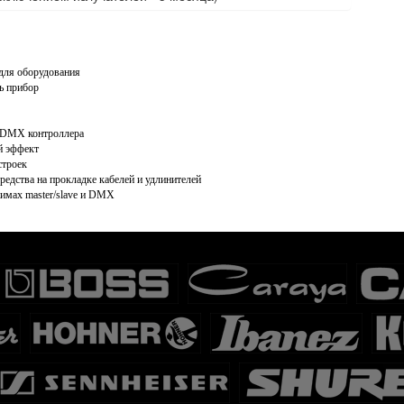
 для оборудования
ть прибор
з DMX контроллера
й эффект
астроек
редства на прокладке кабелей и удлинителей
жимах master/slave и DMX