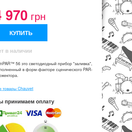
4 970
грн
КУПИТЬ
ет в наличии
imPAR™ 56 это светодиодный прибор "заливка",
полненный в форм-факторе сценического PAR-
ожектора.
е товары Chauvet
ы принимаем оплату