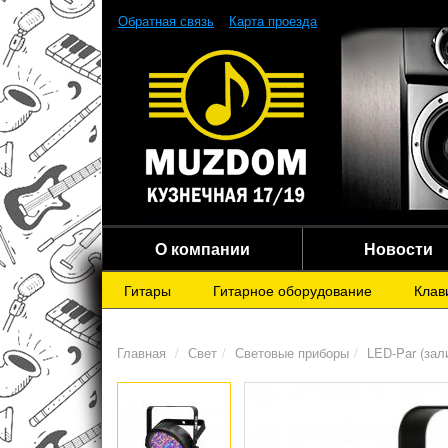
Обратная связь
Карта проезда
О компании
Новости
Гитары
Гитарное оборудование
Клав
Главная
Свет
Световые приборы
LED-Par (зал