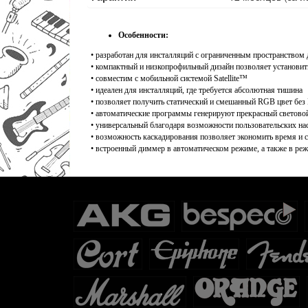
Особенности:
• разработан для инсталляций с ограниченным пространством
• компактный и низкопрофильный дизайн позволяет установи
• совместим с мобильной системой Satellite™
• идеален для инсталляций, где требуется абсолютная тишина
• позволяет получить статический и смешанный RGB цвет бе
• автоматические программы генерируют прекрасный светово
• универсальный благодаря возможности пользовательских н
• возможность каскадирования позволяет экономить время и с
• встроенный диммер в автоматическом режиме, а также в ре