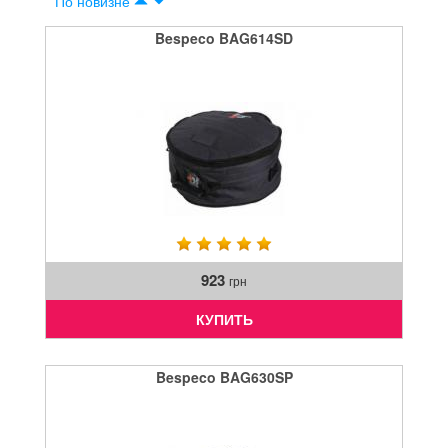
По новизне
Bespeco BAG614SD
923
грн
КУПИТЬ
Bespeco BAG630SP