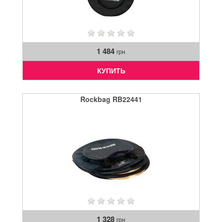
1 484
грн
КУПИТЬ
Rockbag RB22441
1 328
грн