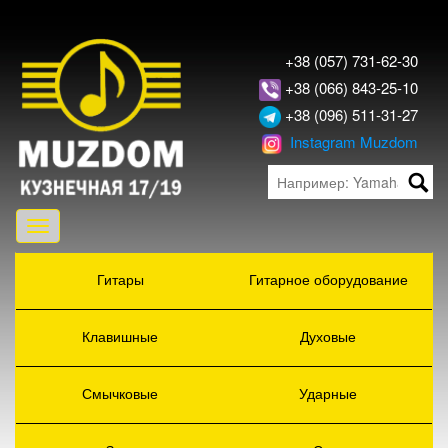
+38 (057) 731-62-30
+38 (066) 843-25-10
+38 (096) 511-31-27
Instagram Muzdom
Toggle
navigation
Гитары
Гитарное оборудование
Клавишные
Духовые
Смычковые
Ударные