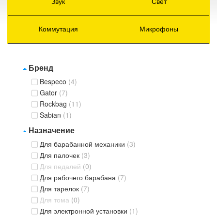
Звук
Свет
Коммутация
Микрофоны
Бренд
Bespeco
(4)
Gator
(7)
Rockbag
(11)
Sabian
(1)
Назначение
Для барабанной механики
(3)
Для палочек
(3)
Для педалей
(0)
Для рабочего барабана
(7)
Для тарелок
(7)
Для тома
(0)
Для электронной установки
(1)