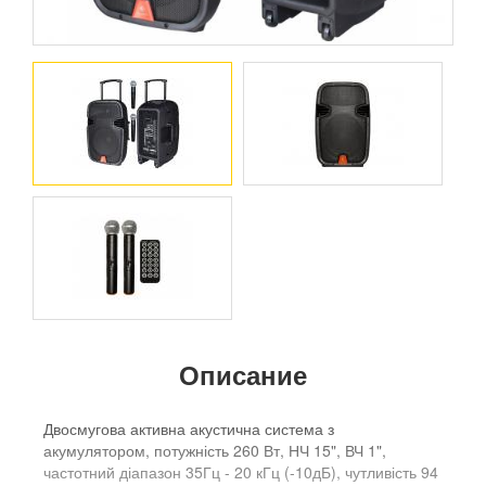
Описание
Двосмугова активна акустична система з
акумулятором, потужність 260 Вт, НЧ 15", ВЧ 1",
частотний діапазон 35Гц - 20 кГц (-10дБ), чутливість 94