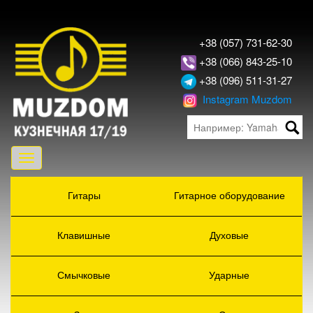
+38 (057) 731-62-30
+38 (066) 843-25-10
+38 (096) 511-31-27
Instagram Muzdom
Toggle
navigation
Гитары
Гитарное оборудование
Клавишные
Духовые
Смычковые
Ударные