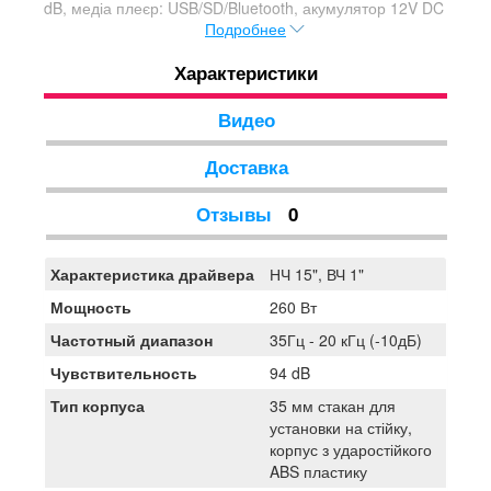
dB, медіа плеєр: USB/SD/Bluetooth, акумулятор 12V DC
Подробнее
(10Ah), 2 UHF мікрофона в комплекті (700.4 та
729.4MHz), 35 мм стакан для установки на стійку,
Характеристики
корпус з ударостійкого ABS пластику, розмір (В/Ш/Г):
670х440х350 мм, вага 18,5 кг.
Видео
Доставка
Отзывы
0
Характеристика драйвера
НЧ 15", ВЧ 1"
Мощность
260 Вт
Частотный диапазон
35Гц - 20 кГц (-10дБ)
Чувствительность
94 dB
Тип корпуса
35 мм стакан для
установки на стійку,
корпус з ударостійкого
ABS пластику