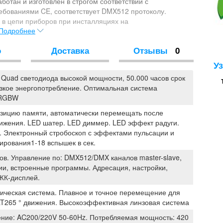
отан и изготовлен в строгом соответствии с
бованиями CE, соответствует DMX512 протоколу.
и в цепи приборов при инсталляциях на
Подробнее
ных клубах, театрах и студиях. SI-055 включает в себя
высокой работоспособностью и стабильностью.
о
Доставка
Отзывы
0
У
Quad светодиода высокой мощности, 50.000 часов срок
изкое энергопотребление. Оптимальная система
 RGBW
зицию памяти, автоматически перемещать после
ижения. LED шатер. LED диммер. LED эффект радуги.
 Электронный стробоскоп с эффектами пульсации и
ирования1-18 вспышек в сек.
ов. Управление по: DMX512/DMX каналов master-slave,
ии, встроенные программы. Адресация, настройки,
 ЖК-дисплей.
ическая система. Плавное и точное перемещение для
LT265 ° движения. Высокоэффективная линзовая система
ние: AC200/220V 50-60Hz. Потребляемая мощность: 420