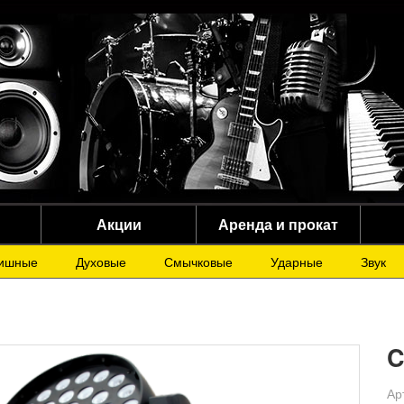
Акции
Аренда и прокат
ишные
Духовые
Смычковые
Ударные
Звук
C
Ар