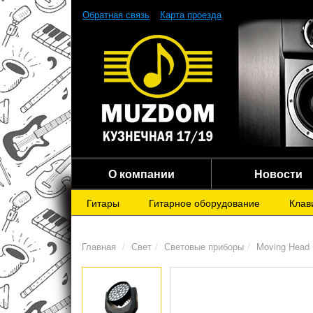
Обратная связь
Карта проезда
О компании
Новости
Гитары
Гитарное оборудование
Клав
Главная
Свет
Световые приборы
Moving Head