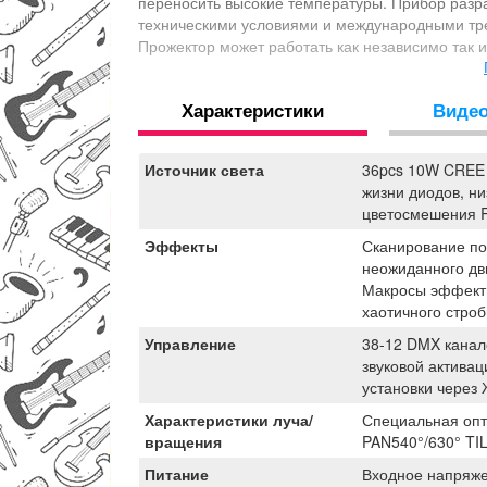
переносить высокие температуры. Прибор разраб
техническими условиями и международными тре
Прожектор может работать как независимо так 
крупномасштабных мероприятиях, концертах, ноч
36PCS CREE 10W 4-в-1 LED ламп и отличается 
Характеристики
Виде
Источник света
36pcs 10W CREE 
жизни диодов, н
цветосмешения
Эффекты
Сканирование по
неожиданного дв
Макросы эффект.
хаотичного строб
Управление
38-12 DMX канал
звуковой активац
установки через
Характеристики луча/
Специальная опт
вращения
PAN540°/630° TI
Питание
Входное напряже