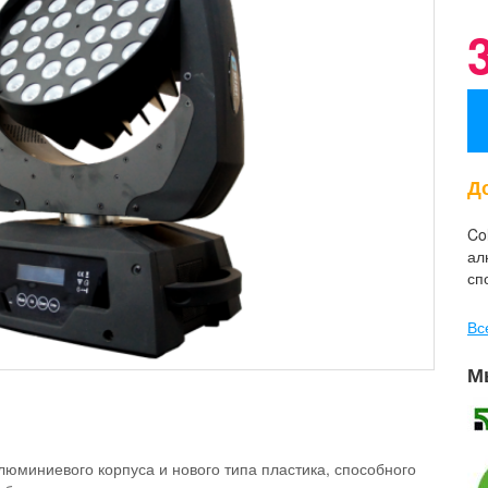
До
Co
ал
сп
Вс
М
люминиевого корпуса и нового типа пластика, способного