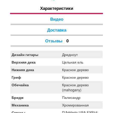
результате громкое и взрывное звучание, характерное
Характеристики
для винтажных акустик из золотого века
гитаростроения.
Видео
Доставка
Отзывы
0
Дизайн гитары
Дредноут
Верхняя дека
Цельная ель
Нижняя дека
Красное дерево
Гриф
Красное дерево
Обечайка
Красное дерево
(mahogany)
Бридж
Палисандр
Механика
Хромированная
Струны
D'Addario USA EXP16