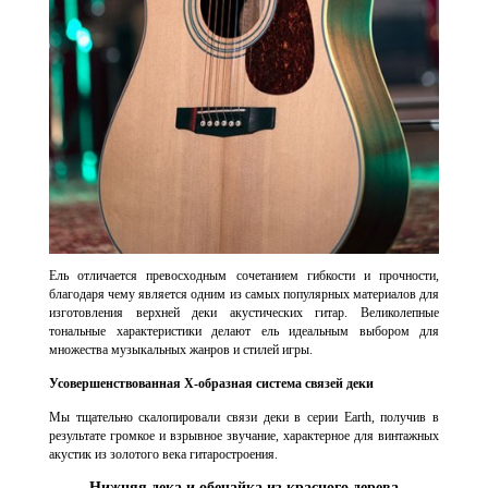
Ель отличается превосходным сочетанием гибкости и прочности,
благодаря чему является одним из самых популярных материалов для
изготовления верхней деки акустических гитар. Великолепные
тональные характеристики делают ель идеальным выбором для
множества музыкальных жанров и стилей игры.
Усовершенствованная X-образная система связей деки
Мы тщательно скалопировали связи деки в серии Earth, получив в
результате громкое и взрывное звучание, характерное для винтажных
акустик из золотого века гитаростроения.
Нижняя дека и обечайка из красного дерева