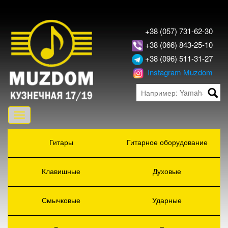
+38 (057) 731-62-30
+38 (066) 843-25-10
+38 (096) 511-31-27
Instagram Muzdom
Toggle
navigation
Гитары
Гитарное оборудование
Клавишные
Духовые
Смычковые
Ударные