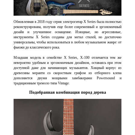
Обновленная в 2018 году серия электрогитар X Series была полностью
реконструирована, получив еще более современный и эргономичный
дизайн и улучшенное оснащение. Изящные, но агрессивные,
инструменты X Series созданы для метал стилей, но достаточно
универсальны, чтобы использоваться в любом музыкальном жанре: от
фьюжн до классического рока.
Младшая модель в семействе X Series, X-100 отличается тем же
невероятно удобным и эргономичным дизайном, оставаясь при этом
доступной даже для начинающих музыкантов. Хищный корпус из
древесины меранти со скоростным грифом из отборного клена
дополняется двумя мощными хамбакерами Powersound и
традиционным тремоло типа Vintage.
Подобранная комбинация пород дерева