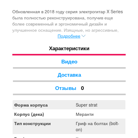
Обновленная в 2018 году серия электрогитар X Series
была полностью реконструирована, получив еще
более современный и эргономичный дизайн и
улучшенное оснащение. Изящные, но агрессивные,
Подробнее
инструменты X Series созданы для метал стилей, но
достаточно универсальны, чтобы использоваться в
Характеристики
любом музыкальном жанре: от фьюжн до
классического рока.
Видео
Доставка
Отзывы
0
Форма корпуса
Super strat
Корпус (дека)
Меранти
Тип конструкции
Гриф на болтах (bolt-
on)