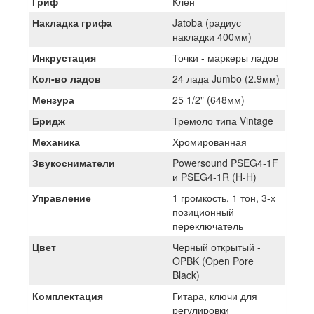
Гриф
Клен
Накладка грифа
Jatoba (радиус
накладки 400мм)
Инкрустация
Точки - маркеры ладов
Кол-во ладов
24 лада Jumbo (2.9мм)
Мензура
25 1/2" (648мм)
Бридж
Тремоло типа Vintage
Механика
Хромированная
Звукосниматели
Powersound PSEG4-1F
и PSEG4-1R (H-H)
Управление
1 громкость, 1 тон, 3-х
позиционный
переключатель
Цвет
Черный открытый -
OPBK (Open Pore
Black)
Комплектация
Гитара, ключи для
регулировки