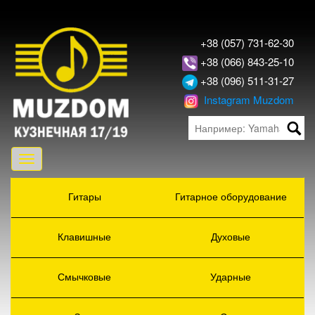
+38 (057) 731-62-30
+38 (066) 843-25-10
+38 (096) 511-31-27
Instagram Muzdom
Toggle
navigation
Гитары
Гитарное оборудование
Клавишные
Духовые
Смычковые
Ударные