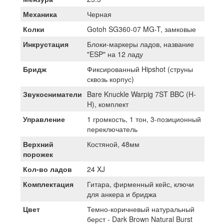
Механика
Черная
Колки
Gotoh SG360-07 MG-T, замковые
Инкрустация
Блоки-маркеры ладов, название
"ESP" на 12 ладу
Бридж
Фиксированный Hipshot (струны
сквозь корпус)
Звукосниматели
Bare Knuckle Warpig 7ST BBC (H-
H), комплект
Управление
1 громкость, 1 тон, 3-позиционный
переключатель
Верхний
Костяной, 48мм
порожек
Кол-во ладов
24 XJ
Комплектация
Гитара, фирменный кейс, ключи
для анкера и бриджа
Цвет
Темно-коричневый натуральный
берст - Dark Brown Natural Burst