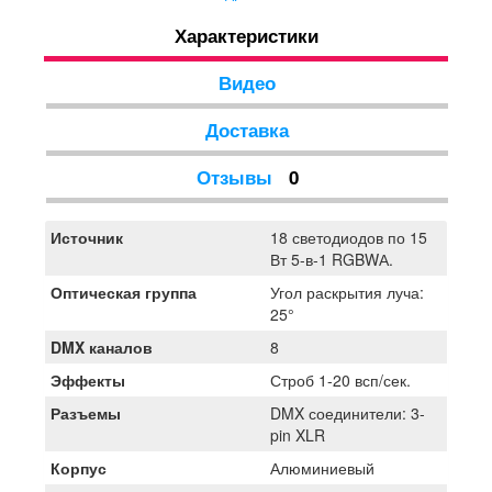
вам нужно получить " теплый белый " цвет смешайте
Характеристики
белые и янтарные диоды , нужен "холодный " белый
смешайте белые и синие диоды .Управление
происходит по протоколу dmx и управляется 8
Видео
каналами . Прожектор Free Color P1815 RGBWA
востребован в театрах, концертных площадках для
Доставка
интерьерной подсветки, а также в студиях во время
фото или видео съемки.
Отзывы
0
Источник
18 светодиодов по 15
Вт 5-в-1 RGBWА.
Оптическая группа
Угол раскрытия луча:
25°
DMX каналов
8
Эффекты
Строб 1-20 всп/сек.
Разъемы
DMX соединители: 3-
pin XLR
Корпус
Алюминиевый