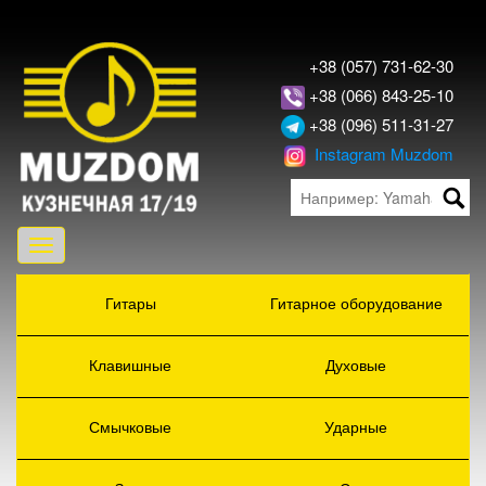
+38 (057) 731-62-30
+38 (066) 843-25-10
+38 (096) 511-31-27
Instagram Muzdom
Toggle
navigation
Гитары
Гитарное оборудование
Клавишные
Духовые
Смычковые
Ударные