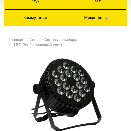
Звук
Свет
Коммутация
Микрофоны
Главная
Свет
Световые приборы
LED-Par (заливочный свет)