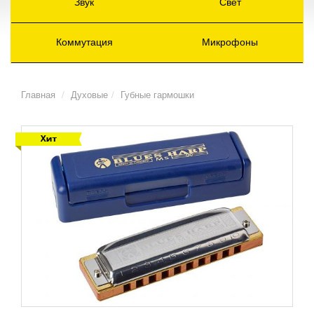
Звук
Свет
Коммутация
Микрофоны
Главная
Духовые
Губные гармошки