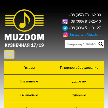
+38 (057) 731-62-30
+38 (066) 843-25-10
+38 (096) 511-31-27
Instagram Muzdom
Toggle
navigation
Гитары
Гитарное оборудование
Клавишные
Духовые
Смычковые
Ударные