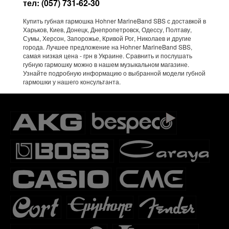
тел: (057) 731-62-30
Купить губная гармошка Hohner MarineBand SBS с доставкой в
Харьков, Киев, Донецк, Днепропетровск, Одессу, Полтаву,
Сумы, Херсон, Запорожье, Кривой Рог, Николаев и другие
города. Лучшее предложение на Hohner MarineBand SBS,
самая низкая цена - грн в Украине. Сравнить и послушать
губную гармошку можно в нашем музыкальном магазине.
Узнайте подробную информацию о выбранной модели губной
гармошки у нашего консультанта.