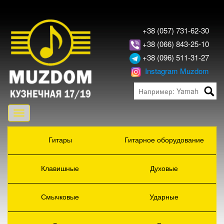
+38 (057) 731-62-30
+38 (066) 843-25-10
+38 (096) 511-31-27
Instagram Muzdom
Toggle
navigation
Гитары
Гитарное оборудование
Клавишные
Духовые
Смычковые
Ударные