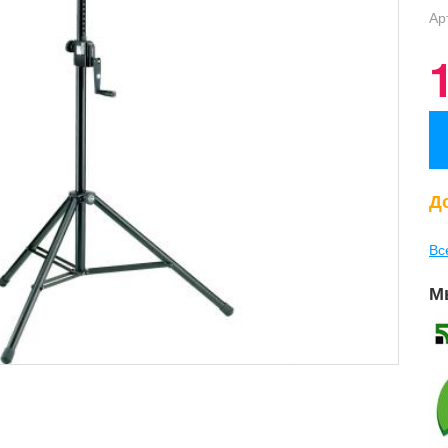
Ар
До
Вс
М