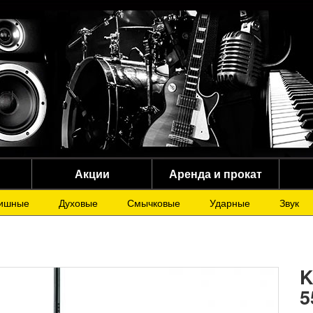
Акции
Аренда и прокат
ишные
Духовые
Смычковые
Ударные
Звук
K
5