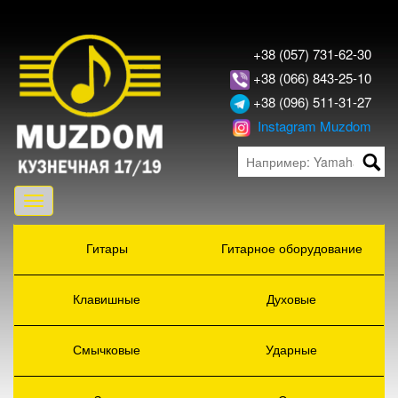
+38 (057) 731-62-30
+38 (066) 843-25-10
+38 (096) 511-31-27
Instagram Muzdom
Toggle
navigation
Гитары
Гитарное оборудование
Клавишные
Духовые
Смычковые
Ударные