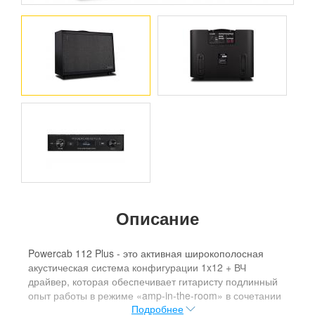
Описание
Powercab 112 Plus - это активная широкополосная
акустическая система конфигурации 1x12 + ВЧ
драйвер, которая обеспечивает гитаристу подлинный
опыт работы в режиме «amp-in-the-room» в сочетании
Подробнее
с любым моделером, профайлером или даже педалью