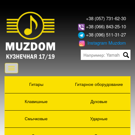
+38 (057) 731-62-30
+38 (066) 843-25-10
+38 (096) 511-31-27
Instagram Muzdom
Toggle
navigation
Гитары
Гитарное оборудование
Клавишные
Духовые
Смычковые
Ударные