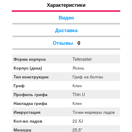
Характеристики
видов музыки, от классического рока до блюза, кантри
и предлагает традиционный фиксированный бридж и
набор звукоснимателей ESP Designed: хамбакер LH-
Видео
150 у грифа и жгучий, твэнговый сингл LTS-120 возле
бриджа.
Доставка
Отзывы
0
Форма корпуса
Telecaster
Корпус (дека)
Ясень
Тип конструкции
Гриф на болтах
Гриф
Клен
Профиль грифа
Thin U
Накладка грифа
Клен
Инкрустация
Точки-маркеры ладов
Кол-во ладов
22 XJ
Мензура
25,5"