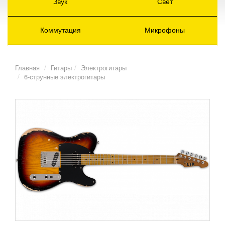
Звук
Свет
Коммутация
Микрофоны
Главная
Гитары
Электрогитары
6-струнные электрогитары