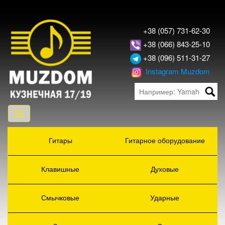
+38 (057) 731-62-30
+38 (066) 843-25-10
+38 (096) 511-31-27
Instagram Muzdom
Toggle
navigation
Гитары
Гитарное оборудование
Клавишные
Духовые
Смычковые
Ударные