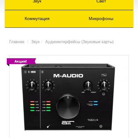
Звук
Свет
Коммутация
Микрофоны
Главная
Звук
Аудиоинтерфейсы (Звуковые карты)