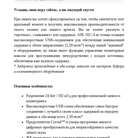
Услышь свою игру сейчас, а ни секундой спустя
При записи вы хотите сфокусироваться на том, чтобы запечатлеть этот
идеальный момент и получить максимальную производительность от
своего таланта или вашего артиста. Вы не хотите увязнуть в
«щелчках», «заиканиях» или задержках. AIR 192 | 4 не только оснащен
высокоскоростным USB-соединением для обеспечения минимальной
задержки в обоих направлениях (2,59 мсек*) между вашей "машиной"
и оборудованием, но также имеет функцию управления мониторным
миксом для прослушивания непосредственно с входов источника,
обеспечивая вам нулевую задержку.
* Задержка прохождения в оба конца зависит от настроек буфера
и компьютерного оборудования
Основные особенности:
Разрешение 24 бит / 192 кГц для профессиональной записи и
мониторинга
Высокоскоростная USB-схема обеспечивает самое быстрое
соединение с лучшей в своем классе задержкой на передачу
данных в оба конца всего 2,59 мсек*
Предусилители Crystal™ и ультра-прозрачные аналого-
цифровые преобразователи для непревзойденного качества
записи звука
ЖК индикаторы для установки оптимальных уровней