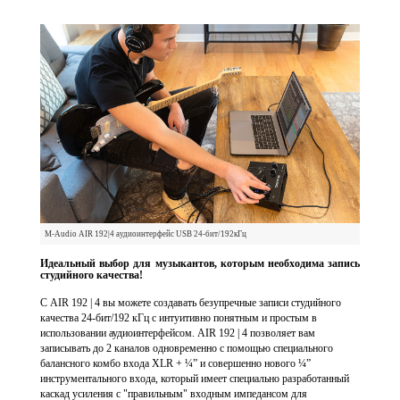
M-Audio AIR 192|4 аудиоинтерфейс USB 24-бит/192кГц
Идеальный выбор для музыкантов, которым необходима запись
студийного качества!
С AIR 192 | 4 вы можете создавать безупречные записи студийного
качества 24-бит/192 кГц с интуитивно понятным и простым в
использовании аудиоинтерфейсом. AIR 192 | 4 позволяет вам
записывать до 2 каналов одновременно с помощью специального
балансного комбо входа XLR + ¼” и совершенно нового ¼”
инструментального входа, который имеет специально разработанный
каскад усиления с "правильным" входным импедансом для