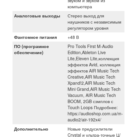
звуком и звуком из
компьютера
Аналоговые выходы
Стерео выход для
наушников с независимым
регулятором уровня
Фантомное питания
+48 В
ПО (програмное
Pro Tools First M-Audio
обеспечение)
Edition,Ableton Live
Lite,Eleven Lite,коллекция
эффектов Avid, коллекция
эффектов AIR Music Tech
Creative,AIR Music Tech
Xpand!2,AIR Music Tech
Mini Grand,AIR Music Tech
Vacuum, AIR Music Tech
BOOM, 2GB сэмплов с
Touch Loops Подробнее:
https://audioshop.com.ua/m-
audio2/air-192x4/
Дополнительно
Новые предусилители
Crystal и ультра-точные Ц/