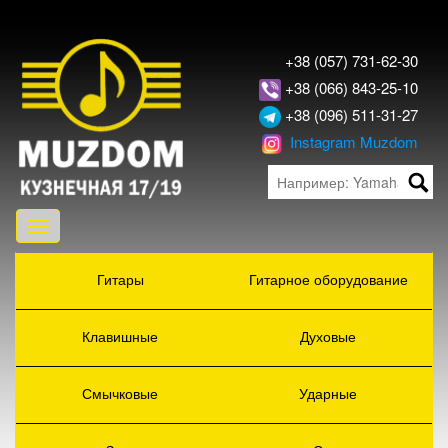
+38 (057) 731-62-30
+38 (066) 843-25-10
+38 (096) 511-31-27
Instagram Muzdom
Toggle
navigation
Гитары
Гитарное оборудование
Клавишные
Духовые
Смычковые
Ударные