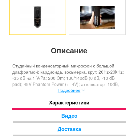
Описание
Студийный конденсаторный микрофон с большой
диафрагмой; кардиоида, восьмерка, круг; 20Hz-20kHz;
-35 dB на 1 V/Pa; 200 Om; 130/140dB (0 dB, -10 dB
pad); 48V Phantom Power (+- 4V); аттенюатор -10dB,
Подробнее
обрезной фильтр НЧ, в компл. входит эластичный
подвес со встроенным поп-фильтром, микрофонный
Характеристики
кабель и кейс. Размеры 60мм x 185мм Вес 0,5кг
Видео
Доставка