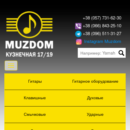
+38 (057) 731-62-30
+38 (066) 843-25-10
+38 (096) 511-31-27
Instagram Muzdom
Toggle
navigation
Гитары
Гитарное оборудование
Клавишные
Духовые
Смычковые
Ударные