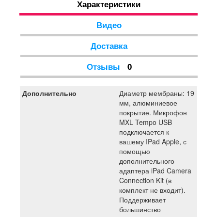
Характеристики
Camera Connection Kit (в комплект не входит).
Поддерживает большинство известных интернет
систем связи, включая ooVoo, Skype, IChat и Google
Видео
Talk. . В комплекте стенд для установки, жесткое
крепление и USB кабель. Цвет серебристо-черный.
Доставка
Отзывы
0
Дополнительно
Диаметр мембраны: 19
мм, алюминиевое
покрытие. Микрофон
MXL Tempo USB
подключается к
вашему IPad Apple, с
помощью
дополнительного
адаптера iPad Camera
Connection Kit (в
комплект не входит).
Поддерживает
большинство