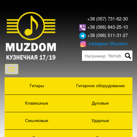
+38 (057) 731-62-30
+38 (066) 843-25-10
+38 (096) 511-31-27
Instagram Muzdom
Toggle
navigation
Гитары
Гитарное оборудование
Клавишные
Духовые
Смычковые
Ударные