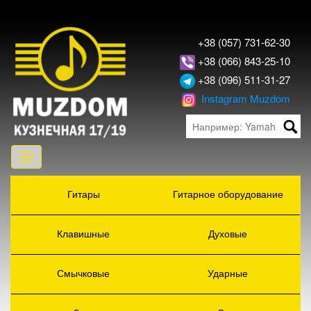
+38 (057) 731-62-30
+38 (066) 843-25-10
+38 (096) 511-31-27
Instagram Muzdom
Toggle
navigation
Гитары
Гитарное оборудование
Клавишные
Духовые
Смычковые
Ударные