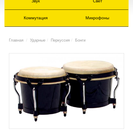
Звук
Свет
Коммутация
Микрофоны
Главная
Ударные
Перкусcия
Бонги