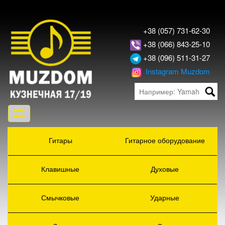
+38 (057) 731-62-30
+38 (066) 843-25-10
+38 (096) 511-31-27
Instagram Muzdom
Toggle
navigation
Гитары
Гитарное оборудование
Клавишные
Духовые
Смычковые
Ударные