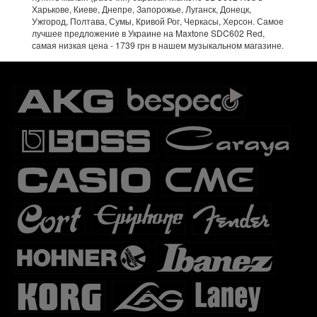
Харькове, Киеве, Днепре, Запорожье, Луганск, Донецк,
Ужгород, Полтава, Сумы, Кривой Рог, Черкасы, Херсон. Самое
лучшее предложение в Украине на Maxtone SDC602 Red,
самая низкая цена - 1739 грн в нашем музыкальном магазине.