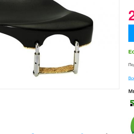
Е
По
Вс
М