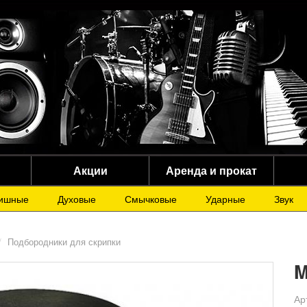
Акции
Аренда и прокат
ишные
Духовые
Смычковые
Ударные
Звук
Подбородники для скрипки
M
Ар