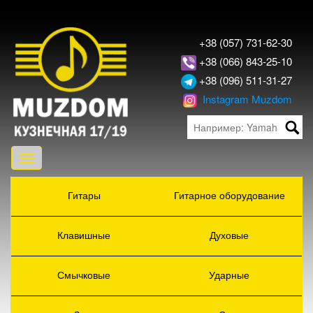
+38 (057) 731-62-30
+38 (066) 843-25-10
+38 (096) 511-31-27
Instagram Muzdom
Toggle
navigation
Гитары
Гитарное оборудование
Клавишные
Духовые
Смычковые
Ударные