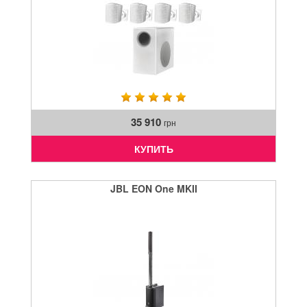
35 910
грн
КУПИТЬ
JBL EON One MKII