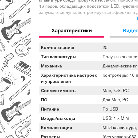
16 пэдов, обладающих подсветкой LED, чувстви
запускаются лупы, контролируются эффекты и д
назначения; Функция переключения октав; Фун
кнопками навигации; Порт micro-USB для пита
Характеристики
Виде
Mac, работа с iPad; Питание производится толь
Camera Connection Kit; Установка драйверов н
обеспечением Ableton Live; Интеграция с софтом
Кол-во клавиш
25
устройства входит программа Ableton Live Lite 
синтезаторы V-Station, Bass Station, Novation L
Тип клавиатуры
Полу-взвешенна
Механика
Динамические к
Характеристика настроек
Контролеры: 16 п
и управления
Совместимость
Mас, iOS, PC
ПО
Для Mac, PC
Питание
По USB
Входы/выходы
USB: 1 х Mini
Комплектация
MIDI клавиатура,
Размеры
(без упаковки)32.