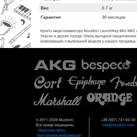
Вес
0.7 кг
Гарантия
36 месяцев
Купить миди-клавиатуру Novation LaunchKey Mini MK2 с
Херсон и другие города. Очень выгодное предложение 
информацию о выбранной модели у нашего продавца-
© 2011-2026 Muzdom.
+38 (057) 731-62-30
Все права защищены.
info@muzdom.com
Обратная связь
Контактная информация