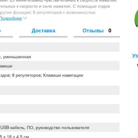
тельных к скорости и силе нажатия; С помощью пэдов
ругие функции; 8 регуляторов с возможностью
Подробнее
кция переключения между треками; Модель оснащена
ния и передачи данных; Поддерживаются платформы PC и
о
Доставка
Отзывы
0
ко по USB, поэтому для работы с iPad необходим адаптер
е требуется; Новый контроллер совместим с программным
 Pro Tools, Cubase, FL Studio, Logic и Reason; В набор
9, 1 Гб сэмплов от компании Loopmasters и виртуальные
У
aunchpad App.
я, уменьшенная
лавиши
эдов; 8 регуляторов; Клавиши навигации
 USB-кабель, ПО, руководство пользователя
5 х 18 х 4.5 см