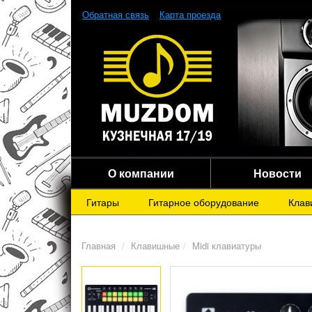
Обратная связь
Карта проезда
О компании
Новости
Гитары
Гитарное оборудование
Клав
Главная
Клавишные
Midi клавиатуры