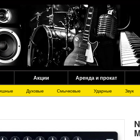
Акции
Аренда и прокат
ишные
Духовые
Смычковые
Ударные
Звук
N
M