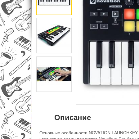
Описание
Основные особенности NOVATION LAUNCHKEY MI
клавиатуре среди продуктов Novation; Прибор и