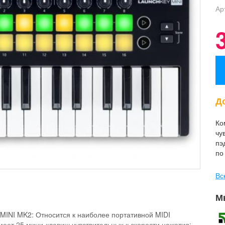
Ар
До
Ко
чу
пэ
по
Вс
М
NI MK2: Относится к наиболее портативной MIDI
меет 25 мини-клавиш чувствительных к скорости нажатия;