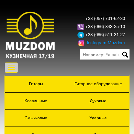
+38 (057) 731-62-30
+38 (066) 843-25-10
+38 (096) 511-31-27
Instagram Muzdom
Toggle
navigation
Гитары
Гитарное оборудование
Клавишные
Духовые
Смычковые
Ударные