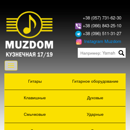
+38 (057) 731-62-30
+38 (066) 843-25-10
+38 (096) 511-31-27
Instagram Muzdom
Toggle
navigation
Гитары
Гитарное оборудование
Клавишные
Духовые
Смычковые
Ударные