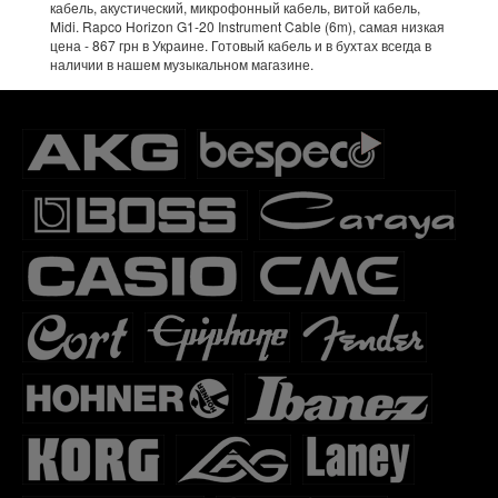
кабель, акустический, микрофонный кабель, витой кабель,
Midi. Rapco Horizon G1-20 Instrument Cable (6m), самая низкая
цена - 867 грн в Украине. Готовый кабель и в бухтах всегда в
наличии в нашем музыкальном магазине.