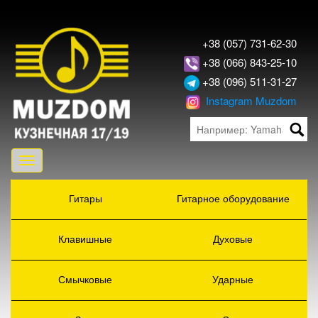
+38 (057) 731-62-30
+38 (066) 843-25-10
+38 (096) 511-31-27
Instagram Muzdom
Toggle
navigation
Гитары
Гитарное оборудование
Клавишные
Духовые
Смычковые
Ударные