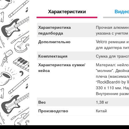
Характеристики
Виде
Характеристика
Прочная алюмини
педалборда
указана с учетом 
Дополнительно
Velcro ремешки и
для адаптера пит
Комплектация
Сумка для транс
Характеристика сумки/
Материал: нейло
кейса
"молнии". Двойн
плеча (максимал
“RockBoard® by W
330 x 110 мм. На
Внутренние разм
Вес
1,38 кг
Производство
Китай