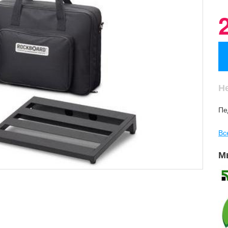
Н
Пе
Вс
М