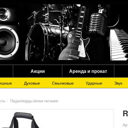
Акции
Аренда и прокат
ишные
Духовые
Смычковые
Ударные
Звук
кты
Педалборды,блоки питания
R
Ар