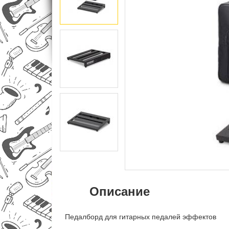
Описание
Педалборд для гитарных педалей эффектов